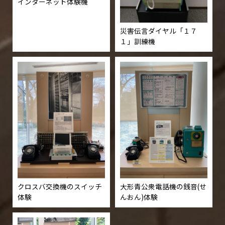
インターネット体験機
災害伝言ダイヤル「１７
１」訓練機
クロスバ交換機のスイッチ
大形青公衆電話機の銭音(せ
体験
んおん)体験