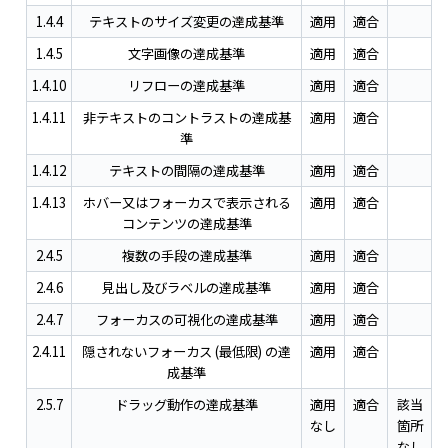
1.4.4
テキストのサイズ変更の達成基準
適用
適合
1.4.5
文字画像の達成基準
適用
適合
1.4.10
リフローの達成基準
適用
適合
1.4.11
非テキストのコントラストの達成基
適用
適合
準
1.4.12
テキストの間隔の達成基準
適用
適合
1.4.13
ホバー又はフォーカスで表示される
適用
適合
コンテンツの達成基準
2.4.5
複数の手段の達成基準
適用
適合
2.4.6
見出し及びラベルの達成基準
適用
適合
2.4.7
フォーカスの可視化の達成基準
適用
適合
2.4.11
隠されないフォーカス (最低限) の達
適用
適合
成基準
2.5.7
ドラッグ動作の達成基準
適用
適合
該当
なし
箇所
なし