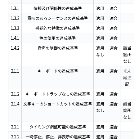
1.3.1
情報及び関係性の達成基準
適用
適合
1.3.2
意味のあるシーケンスの達成基準
適用
適合
1.3.3
感覚的な特徴の達成基準
適用
適合
1.4.1
色の使用の達成基準
適用
適合
1.4.2
音声の制御の達成基準
適用
適合
該当
なし
箇所
なし
2.1.1
キーボードの達成基準
適用
適合
※末
尾注
記
2.1.2
キーボードトラップなしの達成基準
適用
適合
2.1.4
文字キーのショートカットの達成基準
適用
適合
該当
なし
箇所
なし
2.2.1
タイミング調整可能の達成基準
適用
適合
2.2.2
一時停止、停止、非表示の達成基準
適用
適合