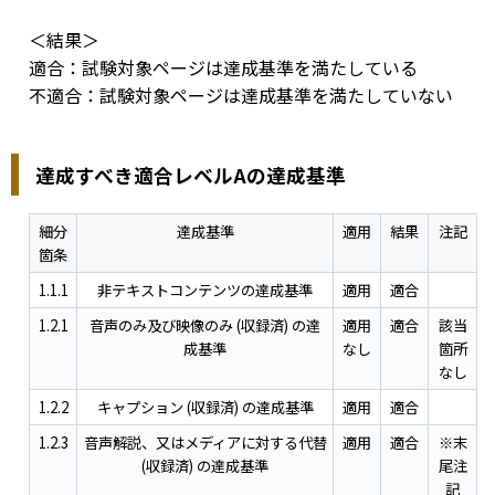
＜結果＞
適合：試験対象ページは達成基準を満たしている
不適合：試験対象ページは達成基準を満たしていない
達成すべき適合レベルAの達成基準
細分
達成基準
適用
結果
注記
箇条
1.1.1
非テキストコンテンツの達成基準
適用
適合
1.2.1
音声のみ及び映像のみ (収録済) の達
適用
適合
該当
成基準
なし
箇所
なし
1.2.2
キャプション (収録済) の達成基準
適用
適合
1.2.3
音声解説、又はメディアに対する代替
適用
適合
※末
(収録済) の達成基準
尾注
記