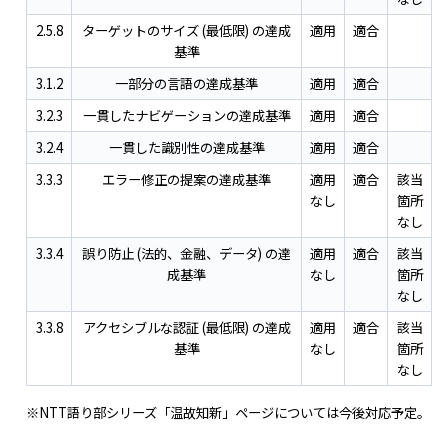
2.5.8
ターゲットのサイズ (最低限) の達成
適用
適合
基準
3.1.2
一部分の言語の達成基準
適用
適合
3.2.3
一貫したナビゲーションの達成基準
適用
適合
3.2.4
一貫した識別性の達成基準
適用
適合
3.3.3
エラー修正の提案の達成基準
適用
適合
該当
なし
箇所
なし
3.3.4
誤り防止 (法的、金融、データ) の達
適用
適合
該当
成基準
なし
箇所
なし
3.3.8
アクセシブルな認証 (最低限) の達成
適用
適合
該当
基準
なし
箇所
なし
※NTT語り部シリーズ「温故知新」ページについては今後対応予定。