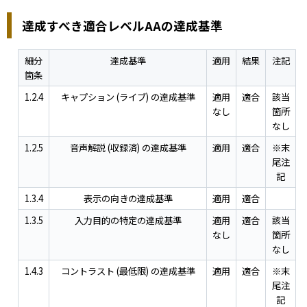
達成すべき適合レベルAAの達成基準
細分
達成基準
適用
結果
注記
箇条
1.2.4
キャプション (ライブ) の達成基準
適用
適合
該当
なし
箇所
なし
1.2.5
音声解説 (収録済) の達成基準
適用
適合
※末
尾注
記
1.3.4
表示の向きの達成基準
適用
適合
1.3.5
入力目的の特定の達成基準
適用
適合
該当
なし
箇所
なし
1.4.3
コントラスト (最低限) の達成基準
適用
適合
※末
尾注
記