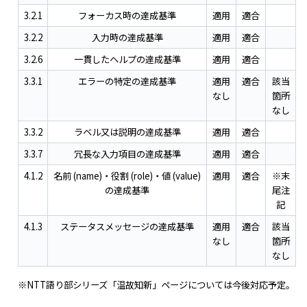
3.2.1
フォーカス時の達成基準
適用
適合
3.2.2
入力時の達成基準
適用
適合
3.2.6
一貫したヘルプの達成基準
適用
適合
3.3.1
エラーの特定の達成基準
適用
適合
該当
なし
箇所
なし
3.3.2
ラベル又は説明の達成基準
適用
適合
3.3.7
冗長な入力項目の達成基準
適用
適合
4.1.2
名前 (name)・役割 (role)・値 (value)
適用
適合
※末
の達成基準
尾注
記
4.1.3
ステータスメッセージの達成基準
適用
適合
該当
なし
箇所
なし
※NTT語り部シリーズ「温故知新」ページについては今後対応予定。