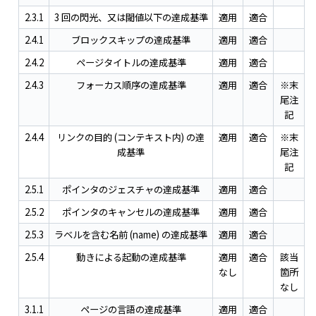
2.3.1
3 回の閃光、又は閾値以下の達成基準
適用
適合
2.4.1
ブロックスキップの達成基準
適用
適合
2.4.2
ページタイトルの達成基準
適用
適合
2.4.3
フォーカス順序の達成基準
適用
適合
※末
尾注
記
2.4.4
リンクの目的 (コンテキスト内) の達
適用
適合
※末
成基準
尾注
記
2.5.1
ポインタのジェスチャの達成基準
適用
適合
2.5.2
ポインタのキャンセルの達成基準
適用
適合
2.5.3
ラベルを含む名前 (name) の達成基準
適用
適合
2.5.4
動きによる起動の達成基準
適用
適合
該当
なし
箇所
なし
3.1.1
ページの言語の達成基準
適用
適合