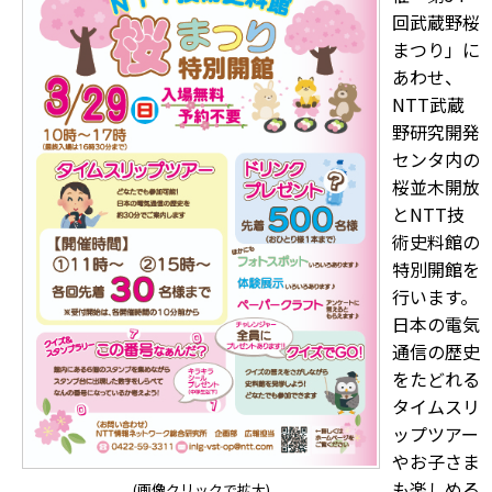
回武蔵野桜
まつり」に
あわせ、
NTT武蔵
野研究開発
センタ内の
桜並木開放
とNTT技
術史料館の
特別開館を
行います。
日本の電気
通信の歴史
をたどれる
タイムスリ
ップツアー
やお子さま
も楽しめる
(画像クリックで拡大)