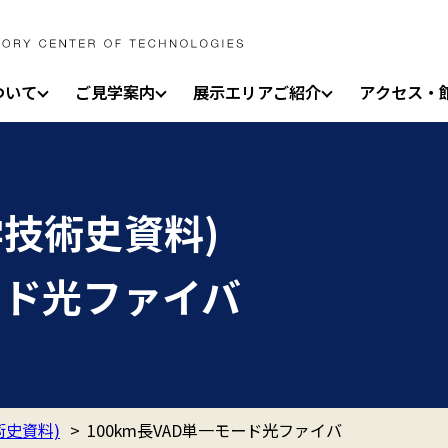
ついて
ご見学案内
展示エリアご紹介
アクセス・
技術史資料)
モード光ファイバ
史資料)
>
100km長VAD単一モード光ファイバ