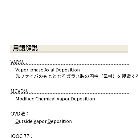
用語解説
VAD法：
V
apor-phase
A
xial
D
eposition
光ファイバのもととなるガラス製の円柱（母材）を製造す
MCVD法：
M
odified
C
hemical
V
apor
D
eposition
OVD法：
O
utside
V
apor
D
eposition
IOOC‘77：