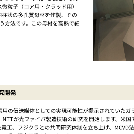
ス微粒子（コア用・クラッド用）
円柱状の多孔質母材を作製、その
う方法です。この母材を高熱で細
究開発
通信用の伝送媒体としての実現可能性が提示されていた
頭、NTTが光ファイバ製造技術の研究を開始します。米国
友電工、フジクラとの共同研究体制を立ち上げ、MCVD