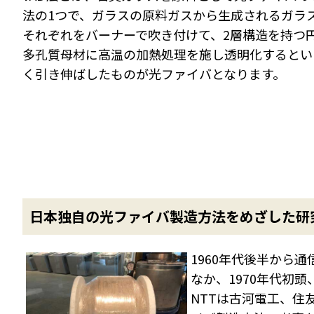
法の1つで、ガラスの原料ガスから生成されるガラ
それぞれをバーナーで吹き付けて、2層構造を持つ
多孔質母材に高温の加熱処理を施し透明化するとい
く引き伸ばしたものが光ファイバとなります。
日本独自の光ファイバ製造方法をめざした研
1960年代後半から
なか、1970年代初
NTTは古河電工、住