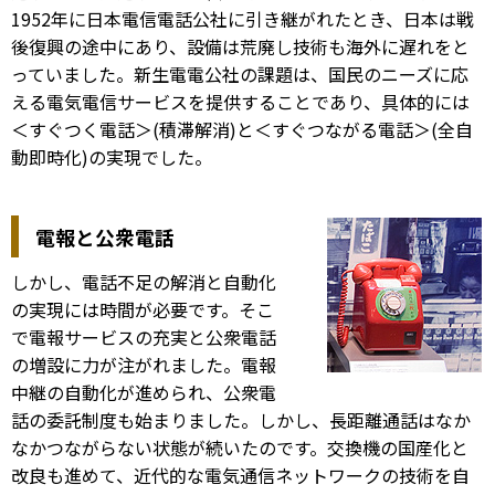
1952年に日本電信電話公社に引き継がれたとき、日本は戦
後復興の途中にあり、設備は荒廃し技術も海外に遅れをと
っていました。新生電電公社の課題は、国民のニーズに応
える電気電信サービスを提供することであり、具体的には
＜すぐつく電話＞(積滞解消)と＜すぐつながる電話＞(全自
動即時化)の実現でした。
電報と公衆電話
しかし、電話不足の解消と自動化
の実現には時間が必要です。そこ
で電報サービスの充実と公衆電話
の増設に力が注がれました。電報
中継の自動化が進められ、公衆電
話の委託制度も始まりました。しかし、長距離通話はなか
なかつながらない状態が続いたのです。交換機の国産化と
改良も進めて、近代的な電気通信ネットワークの技術を自